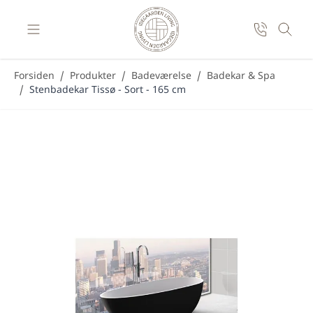
Skip to Content
Forsiden
/
Produkter
/
Badeværelse
/
Badekar & Spa
/
Stenbadekar Tissø - Sort - 165 cm