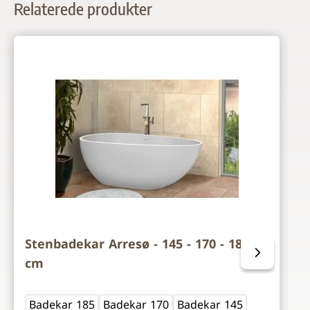
Relaterede produkter
Navigating through the elements of the carousel is possi
Press to skip carousel
Press to go to carousel navigation
Stenbadekar Arresø - 145 - 170 - 185
cm
Badekar 185
Badekar 170
Badekar 145