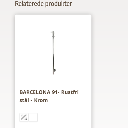
Relaterede produkter
Navigating through the elements of the carousel is p
Press to skip carousel
BARCELONA 91- Rustfri
stål - Krom