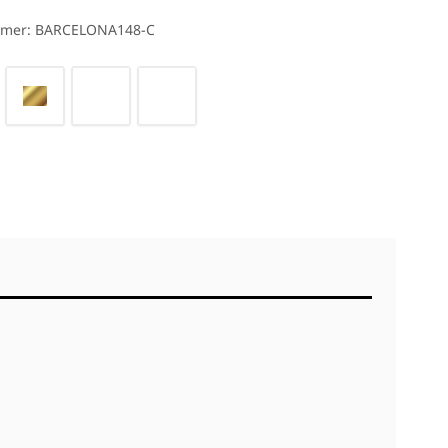
 DATABLAD PDF
mer: BARCELONA148-C
rve*
ket får den til at fremstå pæn og blank. Nederst
rmen. Øverst på stangen findes 3 knager, hvorpå