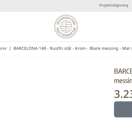
Projektrådgivning
orer
/
BARCELONA 148 - Rustfri stål - Krom - Blank messing - Mat 
Diverse
Elpejse
Køkken armaturer og vandhaner
Brands
BARCEL
Plejeprodukter
Tilbehør
messin
Udespa
Nyheder
3.2
Fra:
Bestsellers
Metal look
Små fl
Forhandlere
Elektris