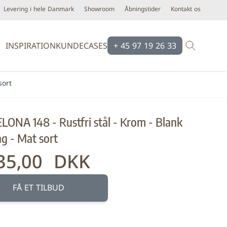
Levering i hele Danmark
Showroom
Åbningstider
Kontakt os
INSPIRATION
KUNDECASES
+ 45 97 19 26 33
sort
Brands
Brands
Ardex
Eco Ceramic
ONA 148 - Rustfri stål - Krom - Blank
Bloomingville
Equipe
g - Mat sort
Cassøe
Emilgroup
Construx
Florim
35,00 DKK
Dansani
Fondovalle
iser
Dialux
Keope
FÅ ET TILBUD
d line
Novabell
Form & Refine
Pastorelli
k håndklædevarmer inklusivt varmeelement.