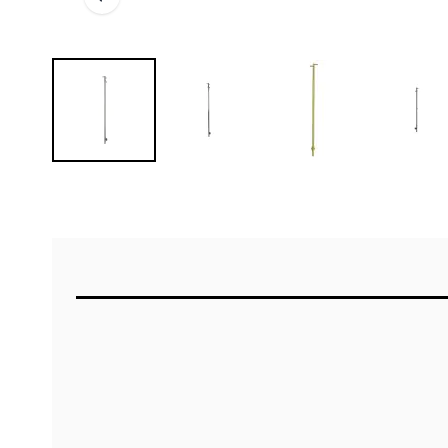
Elektrisk håndklædevarmer inklusivt varmeelement
på stangen tændes og slukkes varmeren - alt eft
håndklæderne hænges efter anvendelse, og lune