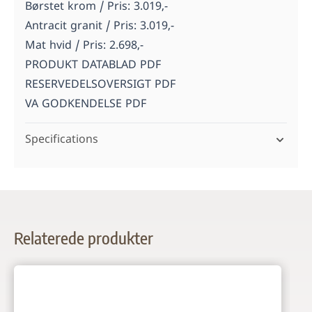
Børstet krom / Pris: 3.019,-
Antracit granit / Pris: 3.019,-
Mat hvid / Pris: 2.698,-
PRODUKT DATABLAD PDF
RESERVEDELSOVERSIGT PDF
VA GODKENDELSE PDF
Specifications
Relaterede produkter
Navigating through the elements of the carousel is possi
Press to skip carousel
Press to go to carousel navigation