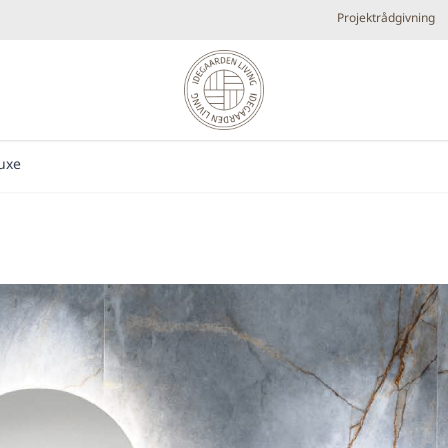
Projektrådgivning
uxe
Diverse
Elpejse
Køkken armaturer og vandhaner
Brands
Plejeprodukter
Tilbehør
Udespa
Nyheder
Bestsellers
Metal look
Små fl
Forhandlere