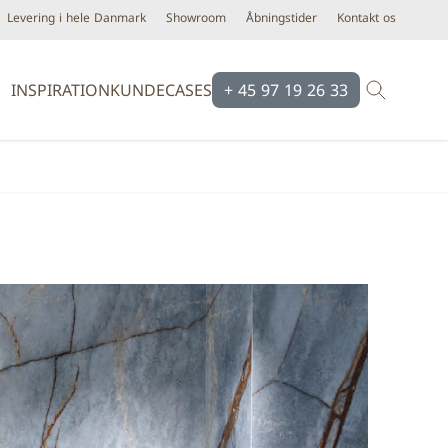
Levering i hele Danmark
Showroom
Åbningstider
Kontakt os
INSPIRATION
KUNDECASES
+ 45 97 19 26 33
Brands
Brands
Ardex
Eco Ceramic
Bloomingville
Equipe
Cassøe
Emilgroup
Construx
Florim
Dansani
Fondovalle
iser
Dialux
Keope
d line
Novabell
Form & Refine
Pastorelli