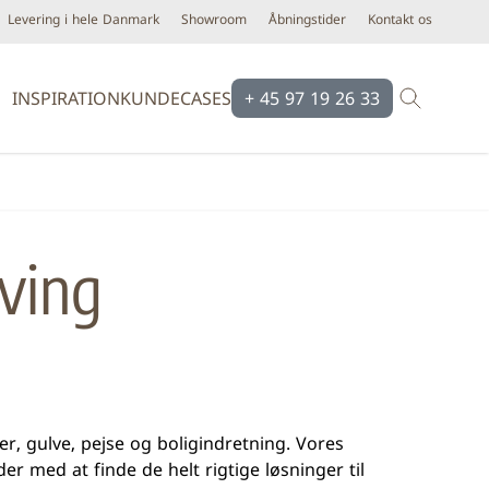
Levering i hele Danmark
Showroom
Åbningstider
Kontakt os
INSPIRATION
KUNDECASES
+ 45 97 19 26 33
Brands
Brands
Ardex
Eco Ceramic
ving
Bloomingville
Equipe
Cassøe
Emilgroup
Construx
Florim
Dansani
Fondovalle
iser
Dialux
Keope
d line
Novabell
er, gulve, pejse og boligindretning. Vores
 med at finde de helt rigtige løsninger til
Form & Refine
Pastorelli