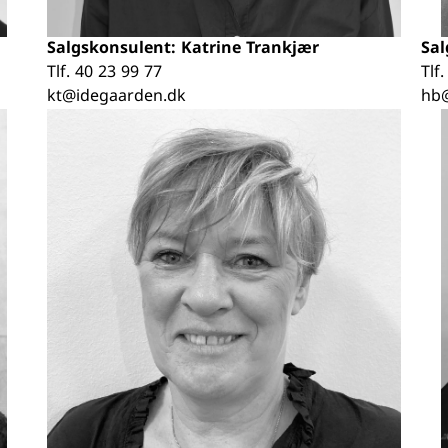
Salgskonsulent: Katrine Trankjær
Sal
Tlf.
40 23 99 77
Tlf
kt@idegaarden.dk
hb@