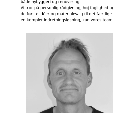
både nybyggeri og renovering.
Lys
Udendørs pejse
Vi tror på personlig rådgivning, høj faglighed o
Spejle
de første idéer og materialevalg til det færdig
Tilbehør
en komplet indretningsløsning, kan vores team 
Toilet
Vandlåse og klikventiler
Sten look
Storformat kl