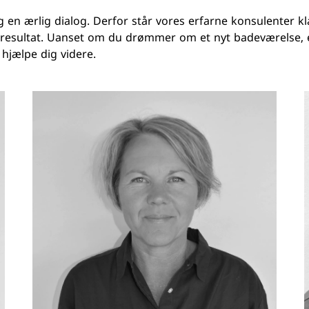
g en ærlig dialog. Derfor står vores erfarne konsulenter k
e resultat. Uanset om du drømmer om et nyt badeværelse, ek
hjælpe dig videre.
inker
Træ look
Udendø