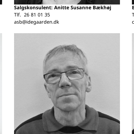
Salgskonsulent: Anitte Susanne Bækhøj
Tlf.
26 81 01 35
T
asb@idegaarden.dk