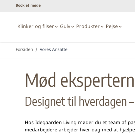
Book et møde
Klinker og fliser
Gulv
Produkter
Pejse
Skip to Content
Forsiden
/
Vores Ansatte
Badeværelse
Gaspejse
Laminatgulve
Afskærmninger
Alle
Trægulve
Mød ekspertern
Badarmaturer
Fritstående pejse
Kork/vinylgulve
Badekar & Spa
Front pejse
Badeværelsesvaske
Hjørne pejse
Designet til hverdagen – 
Baderumsmøbler
Panorama pejse
Beton look
Marmor look
Brusesæt
Rumdeler
Håndklæderadiatorer
Terrassevarmer
Hos Idegaarden Living møder du et team af passi
Kararmaturer
Tunnel pejse
medarbejdere arbejder hver dag med at hjælpe p