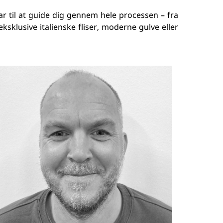
Hübsch
lar til at guide dig gennem hele processen – fra
IB Laursen
sklusive italienske fliser, moderne gulve eller
I-Wood
Light-point
Svedbergs
rsfliser
Tarkett
Wallmann
Marmoline