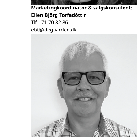
Marketingkoordinator & salgskonsulent:
Ellen Björg Torfadóttir
Tlf.
71 70 82 86
ebt@idegaarden.dk