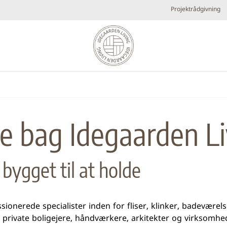
Projektrådgivning
Diverse
Elpejse
Køkken armaturer og vandhaner
Brands
e bag Idegaarden Li
Plejeprodukter
Tilbehør
Udespa
Nyheder
bygget til at holde
Bestsellers
Metal look
Små fl
Forhandlere
onerede specialister inden for fliser, klinker, badeværels
rivate boligejere, håndværkere, arkitekter og virksomheder