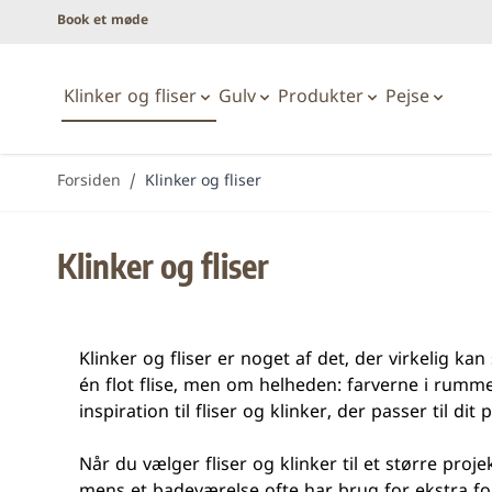
Book et møde
Klinker og fliser
Gulv
Produkter
Pejse
Skip to Content
Forsiden
/
Klinker og fliser
Badeværelse
Gaspejse
Laminatgulve
Afskærmninger
Alle
Trægulve
Klinker og fliser
Badarmaturer
Fritstående pejse
Kork/vinylgulve
Badekar & Spa
Front pejse
Badeværelsesvaske
Hjørne pejse
Klinker og fliser er noget af det, der virkelig k
Baderumsmøbler
Panorama pejse
én flot flise, men om helheden: farverne i rumme
Beton look
Marmor look
Brusesæt
Rumdeler
inspiration til fliser og klinker, der passer til d
Håndklæderadiatorer
Terrassevarmer
Når du vælger fliser og klinker til et større pr
Kararmaturer
Tunnel pejse