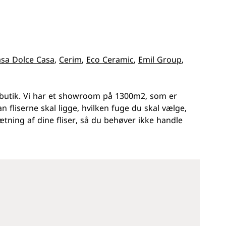
sa Dolce Casa
,
Cerim
,
Eco Ceramic
,
Emil Group
,
es butik. Vi har et showroom på 1300m2, som er
dan fliserne skal ligge, hvilken fuge du skal vælge,
ning af dine fliser, så du behøver ikke handle