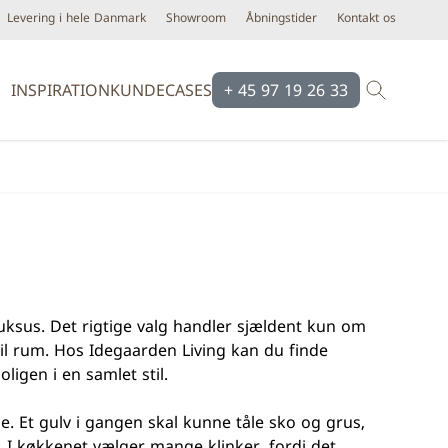
Levering i hele Danmark
Showroom
Åbningstider
Kontakt os
INSPIRATION
KUNDECASES
+ 45 97 19 26 33
Brands
Brands
Ardex
Eco Ceramic
Bloomingville
Equipe
Cassøe
Emilgroup
Construx
Florim
sluksus. Det rigtige valg handler sjældent kun om
Dansani
Fondovalle
til rum. Hos Idegaarden Living kan du finde
iser
Dialux
Keope
oligen i en samlet stil.
d line
Novabell
e. Et gulv i gangen skal kunne tåle sko og grus,
Form & Refine
Pastorelli