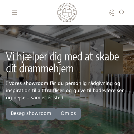
Skip to Content
Vi hjælper dig med at skabe
dit drømmehjem
I vores showroom får du personlig rådgivning og
inspiration til alt fra fliser og gulve til badeværelser
og pejse – samlet ét sted.
Besøg showroom
Om os