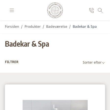
Skip to Content
Forsiden
/
Produkter
/
Badeværelse
/
Badekar & Spa
Badekar & Spa
FILTRER
Sorter efter
Skip to product list