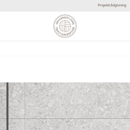
Projektrådgivning
Diverse
Elpejse
Køkken armaturer og vandhaner
Brands
Plejeprodukter
Tilbehør
Udespa
Nyheder
Bestsellers
Metal look
Små fl
Forhandlere