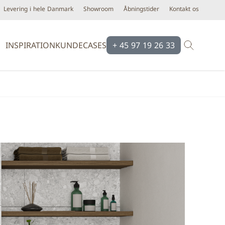
Levering i hele Danmark
Showroom
Åbningstider
Kontakt os
INSPIRATION
KUNDECASES
+ 45 97 19 26 33
Brands
Brands
Ardex
Eco Ceramic
Bloomingville
Equipe
Cassøe
Emilgroup
Construx
Florim
Dansani
Fondovalle
iser
Dialux
Keope
d line
Novabell
Form & Refine
Pastorelli