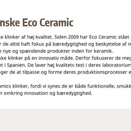
anske Eco Ceramic
linker af høj kvalitet. Siden 2009 har Eco Ceramic stået fo
r de altid haft fokus på bæredygtighed og beskyttelse af 
abe nye og spændende produkter inden for keramik.
e klinker på en innovativ måde. Derfor fokuserer de mege
t i Spanien. De laver høj kvalitets test i deres laboratori
øger de at tilpasse og forme deres produktionsprocesser e
cs klinker, fordi vi synes de er både funktionelle, smukke og
sion omkring innovation og bæredygtighed.