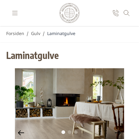
Skip to Content
Forsiden
/
Gulv
/
Laminatgulve
Laminatgulve