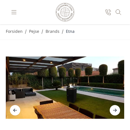
Skip to Content
Forsiden
/
Pejse
/
Brands
/
Etna