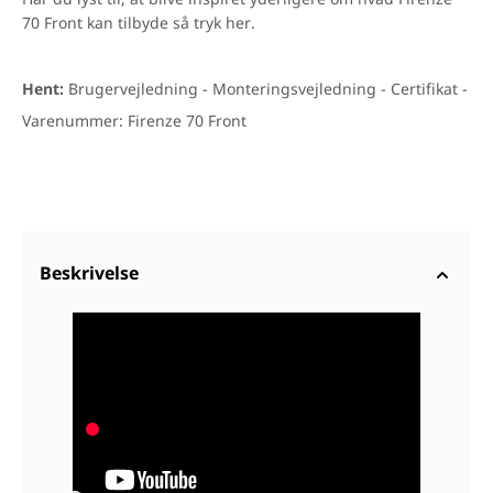
Har du lyst til, at blive inspiret yderligere om hvad Firenze
70 Front kan tilbyde så tryk
her.
Hent:
Brugervejledning -
Monteringsvejledning -
Certifikat -
Varenummer: Firenze 70 Front
Beskrivelse