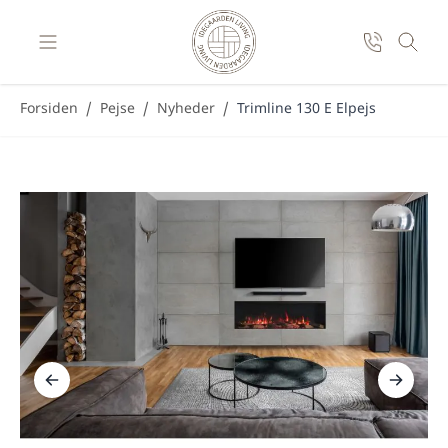
Skip to Content
Forsiden
/
Pejse
/
Nyheder
/
Trimline 130 E Elpejs