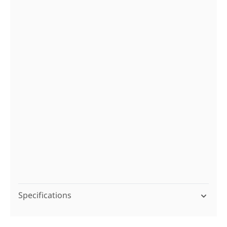
B: 80,5 // D: 45,3 cm
Mat grå: TPF50BMU80
Mat sort: TPF51BMU80
B: 100,5 // D: 45,3 cm
Mat grå: TPF50BMU100
Mat sort: TPF51BMU100
B: 120,5 // D: 45,3 cm
Mat grå: TPF50BMU120
Mat sort: TPF51BMU120
B: 160,5 // D: 45,3 cm
Mat grå: TPF50BMU160
Mat sort: TPF51BMU160
Specifications