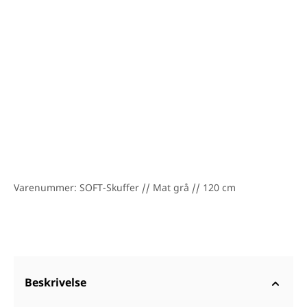
Mat sort: TPF51BMU80
B: 100,5 // D: 45,3 cm
Mat grå: TPF50BMU100
Mat sort: TPF51BMU100
B: 120,5 // D: 45,3 cm
Mat grå: TPF50BMU120
Mat sort: TPF51BMU120
B: 160,5 // D: 45,3 cm
Mat grå: TPF50BMU160
Mat sort: TPF51BMU160
Varenummer: SOFT-Skuffer // Mat grå // 120 cm
Beskrivelse