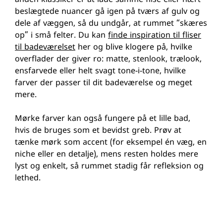
anden klassiker er at lade samme flise eller nært
beslægtede nuancer gå igen på tværs af gulv og
dele af væggen, så du undgår, at rummet “skæres
op” i små felter. Du kan
finde inspiration til fliser
til badeværelset
her og blive klogere på, hvilke
overflader der giver ro: matte, stenlook, trælook,
ensfarvede eller helt svagt tone-i-tone, hvilke
farver der passer til dit badeværelse og meget
mere.
Mørke farver kan også fungere på et lille bad,
hvis de bruges som et bevidst greb. Prøv at
tænke mørk som accent (for eksempel én væg, en
niche eller en detalje), mens resten holdes mere
lyst og enkelt, så rummet stadig får refleksion og
lethed.