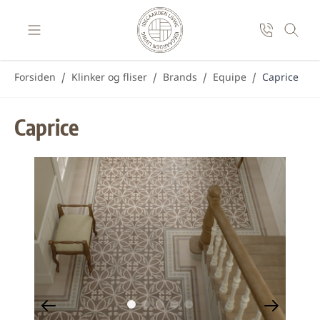
Skip to Content
Forsiden
/
Klinker og fliser
/
Brands
/
Equipe
/
Caprice
Caprice