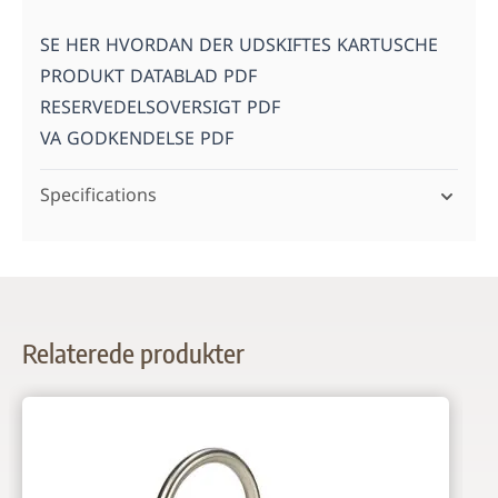
SE HER HVORDAN DER UDSKIFTES KARTUSCHE
PRODUKT DATABLAD PDF
RESERVEDELSOVERSIGT PDF
VA GODKENDELSE PDF
Specifications
Relaterede produkter
Navigating through the elements of the carousel is possi
Press to skip carousel
Press to go to carousel navigation