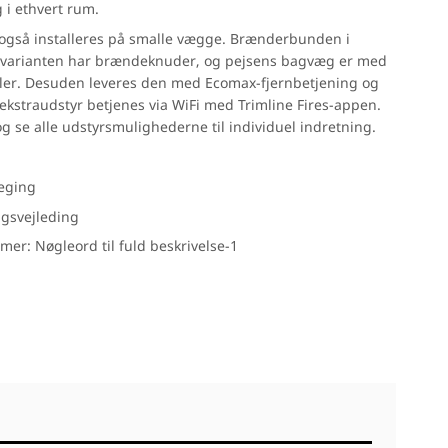
 i ethvert rum.
Hübsch
også installeres på smalle vægge. Brænderbunden i
IB Laursen
varianten har brændeknuder, og pejsens bagvæg er med
I-Wood
eler. Desuden leveres den med Ecomax-fjernbetjening og
ekstraudstyr betjenes via WiFi med Trimline Fires-appen.
Light-point
og se alle udstyrsmulighederne til individuel indretning.
Svedbergs
rsfliser
Tarkett
teging
Wallmann
gsvejleding
Marmoline
er: Nøgleord til fuld beskrivelse-1