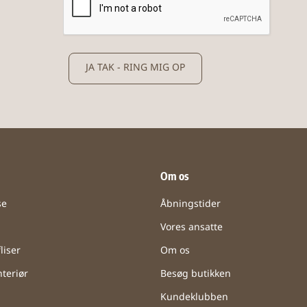
JA TAK - RING MIG OP
Om os
se
Åbningstider
Vores ansatte
liser
Om os
teriør
Besøg butikken
Kundeklubben