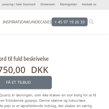
Levering i hele Danmark
Showroom
Åbningstider
Kontakt os
INSPIRATION
KUNDECASES
+ 45 97 19 26 33
Brands
Brands
Ardex
Eco Ceramic
rd til fuld beskrivelse
Bloomingville
Equipe
Cassøe
Emilgroup
750,00 DKK
Construx
Florim
Dansani
Fondovalle
FÅ ET TILBUD
iser
Dialux
Keope
Quartz er løsningen, som ikke kræver en stor bolig for at få
d line
Novabell
 en fritstående gaspejs. Denne skønne og luksuriøse
Form & Refine
Pastorelli
de pejs er et iøjnefaldende indslag, der skaber en særlig