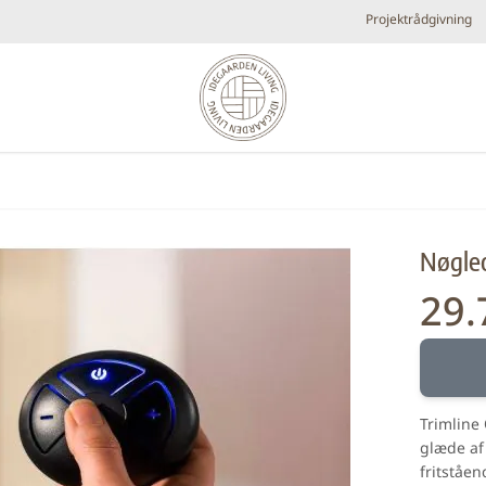
Projektrådgivning
Diverse
Elpejse
Køkken armaturer og vandhaner
Brands
Nøgleo
Plejeprodukter
Tilbehør
Udespa
29.
Nyheder
Bestsellers
Metal look
Små fl
Forhandlere
Trimline 
glæde af
fritståen