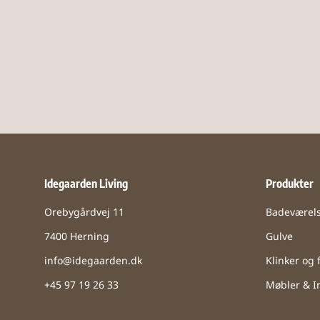
Idegaarden Living
Produkter
Orebygårdvej 11
Badeværel
7400 Herning
Gulve
info@idegaarden.dk
Klinker og f
+45 97 19 26 33
Møbler & In