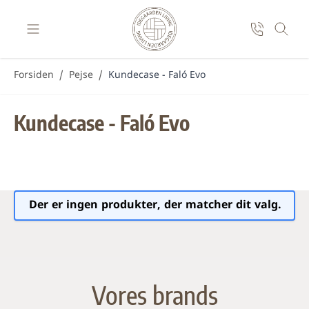
Skip to Content
Forsiden
/
Pejse
/
Kundecase - Faló Evo
Kundecase - Faló Evo
Der er ingen produkter, der matcher dit valg.
Vores brands