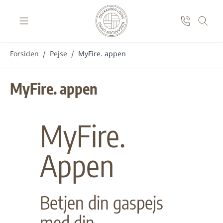
Skip to Content
Forsiden
/
Pejse
/
MyFire. appen
MyFire. appen
MyFire.
Appen
Betjen din gaspejs
med din