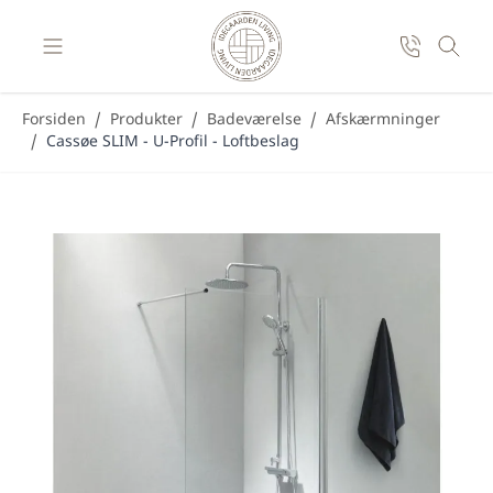
Skip to Content
Forsiden
/
Produkter
/
Badeværelse
/
Afskærmninger
/
Cassøe SLIM - U-Profil - Loftbeslag