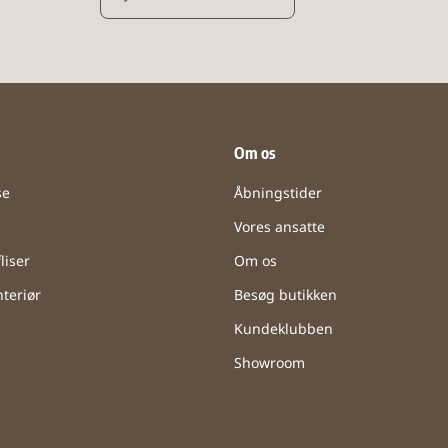
Om os
se
Åbningstider
Vores ansatte
liser
Om os
teriør
Besøg butikken
Kundeklubben
Showroom