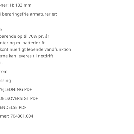
Hübsch
oner: H: 133 mm
IB Laursen
i berøringsfrie armaturer er:
I-Wood
sk
Light-point
arende op til 70% pr. år
Svedbergs
ntering m. batteridrift
rsfliser
 kontinuerligt løbende vandfunktion
Tarkett
ne kan leveres til netdrift
Wallmann
i:
Marmoline
krom
ssing
EJLEDNING PDF
DELSOVERSIGT PDF
ENDELSE PDF
mer: 704301,004