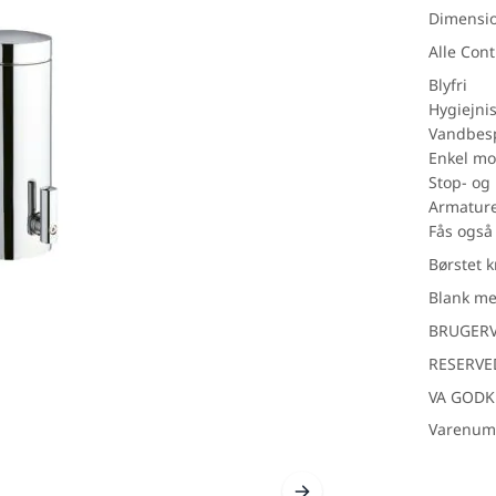
Dimensi
Alle Cont
Blyfri
Hygiejni
Vandbesp
Enkel mo
inker
Træ look
Udendø
Stop- og
Armaturer
Fås også 
Børstet 
Blank me
BRUGERV
RESERVE
VA GODK
Varenum