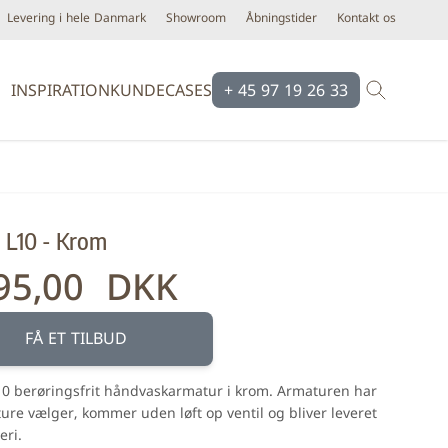
Levering i hele Danmark
Showroom
Åbningstider
Kontakt os
INSPIRATION
KUNDECASES
+ 45 97 19 26 33
Brands
Brands
Ardex
Eco Ceramic
 L10 - Krom
Bloomingville
Equipe
Cassøe
Emilgroup
95,00 DKK
Construx
Florim
Dansani
Fondovalle
FÅ ET TILBUD
iser
Dialux
Keope
0 berøringsfrit håndvaskarmatur i krom. Armaturen har
d line
Novabell
ure vælger, kommer uden løft op ventil og bliver leveret
Form & Refine
Pastorelli
eri.