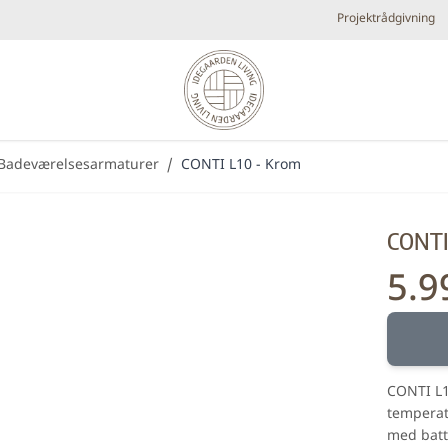
Projektrådgivning
Badeværelsesarmaturer
/
CONTI L10 - Krom
Diverse
Elpejse
Køkken armaturer og vandhaner
Brands
CONTI
Plejeprodukter
Tilbehør
Udespa
5.9
Nyheder
Bestsellers
Metal look
Små fl
Forhandlere
CONTI L1
temperat
med batt