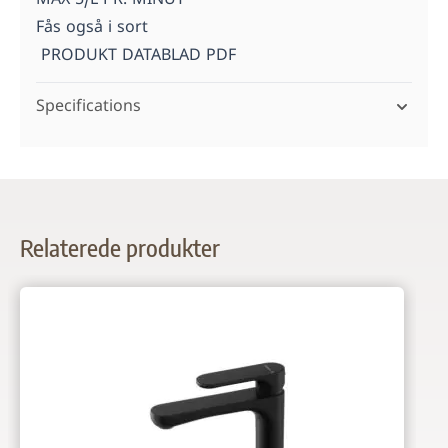
MAX 5/L PR. MINUT
Fås også i sort
PRODUKT DATABLAD PDF
Specifications
Relaterede produkter
Navigating through the elements of the carousel is possi
Press to skip carousel