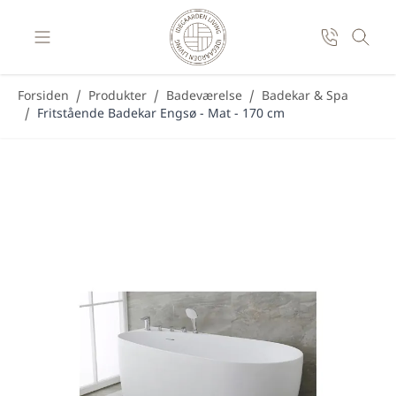
Skip to Content
Forsiden
/
Produkter
/
Badeværelse
/
Badekar & Spa
/
Fritstående Badekar Engsø - Mat - 170 cm