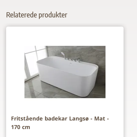
Relaterede produkter
Navigating through the elements of the carousel is possi
Press to skip carousel
Fritstående badekar Langsø - Mat -
170 cm