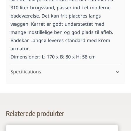
sanitær akryl. Dette store kar, der rummer ca
310 liter brugsvand, passer ind i et moderne
badeværelse. Det kan frit placeres langs
væggen. Karret er godt understøttet med
mange indstillelige ben og god plads til afløb.
Badekar Langsø leveres standard med krom
armatur.
Dimensioner: L: 170 x B: 80 x H: 58 cm
Specifications
Relaterede produkter
Navigating through the elements of the carousel is possi
Press to skip carousel