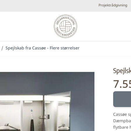
Projektrådgivning
/
Spejlskab fra Cassøe - Flere størrelser
Diverse
Elpejse
Køkken armaturer og vandhaner
Brands
Spejls
Plejeprodukter
Tilbehør
Udespa
7.5
Fra:
Nyheder
Bestsellers
Metal look
Små fl
Forhandlere
Cassøe s
Dæmpbar 
flytbare 