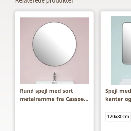
Navigating through the elements of the carousel is p
Press to skip carousel
Rund spejl med sort
Spejl me
metalramme fra Cassøe -
kanter og
Ø:90cm
metalram
60x80cm 
120x80cm