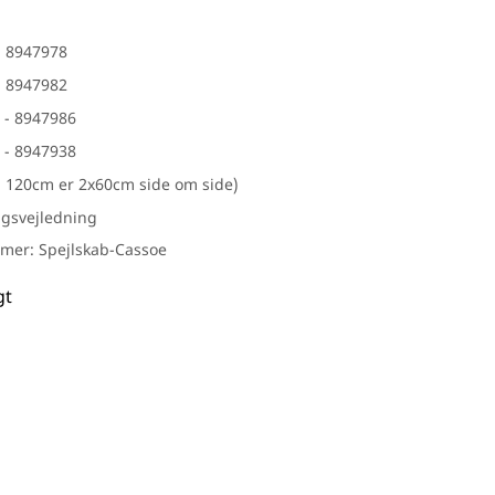
Hübsch
IB Laursen
- 8947978
- 8947982
I-Wood
 - 8947986
Light-point
 - 8947938
Svedbergs
rsfliser
r. 120cm er 2x60cm side om side)
Tarkett
gsvejledning
Wallmann
er: Spejlskab-Cassoe
Marmoline
gt