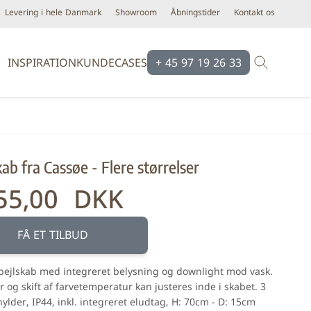
Levering i hele Danmark
Showroom
Åbningstider
Kontakt os
INSPIRATION
KUNDECASES
+ 45 97 19 26 33
Brands
Brands
Ardex
Eco Ceramic
kab fra Cassøe - Flere størrelser
Bloomingville
Equipe
Cassøe
Emilgroup
55,00 DKK
Construx
Florim
Dansani
Fondovalle
FÅ ET TILBUD
iser
Dialux
Keope
pejlskab med integreret belysning og downlight mod vask.
d line
Novabell
og skift af farvetemperatur kan justeres inde i skabet. 3
Form & Refine
Pastorelli
hylder, IP44, inkl. integreret eludtag, H: 70cm - D: 15cm