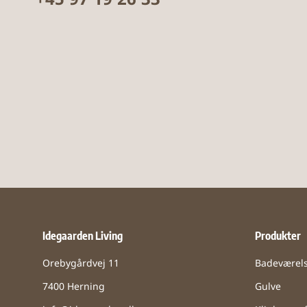
+45 97 19 26 33
Idegaarden Living
Produkter
Orebygårdvej 11
Badeværel
7400 Herning
Gulve