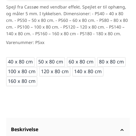
Spejl fra Cassøe med vendbar effekt. Spejlet er til ophæng,
og måler 5 mm. I tykkelsen. Dimensioner: - PS40 – 40 x 80
cm. - PS50 – 50 x 80 cm. - PS60 – 60 x 80 cm. - PS80 – 80 x 80
cm. - PS100 – 100 x 80 cm. - PS120 – 120 x 80 cm. - PS140 –
140 x 80 cm. - PS160 – 160 x 80 cm - PS180 - 180 x 80 cm.
Varenummer: PSxx
Mål
40 x 80 cm
50 x 80 cm
60 x 80 cm
80 x 80 cm
100 x 80 cm
120 x 80 cm
140 x 80 cm
160 x 80 cm
Beskrivelse