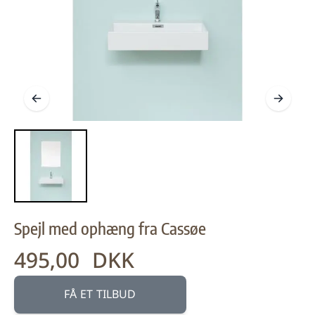
Spejl med ophæng fra Cassøe
495,00 DKK
Fra:
FÅ ET TILBUD