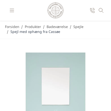
Skip to Content
Forsiden
/
Produkter
/
Badeværelse
/
Spejle
/
Spejl med ophæng fra Cassøe