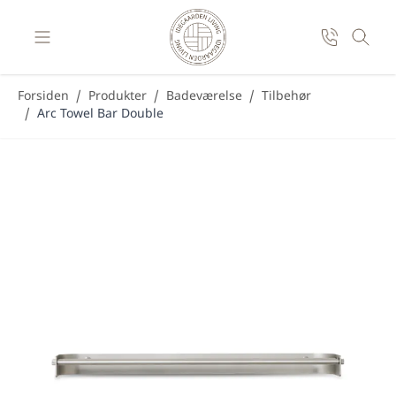
Skip to Content
Forsiden
/
Produkter
/
Badeværelse
/
Tilbehør
/
Arc Towel Bar Double