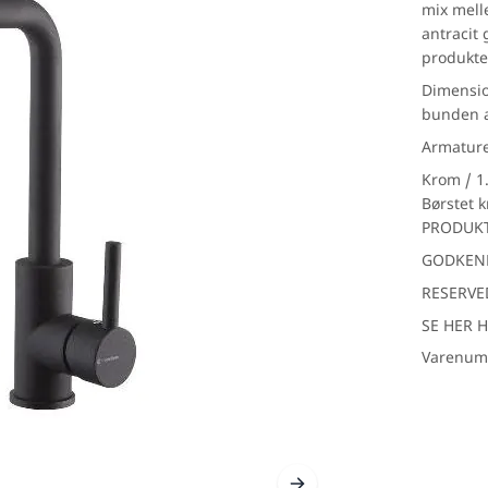
mix mell
antracit
produkte
Dimensio
bunden a
Armature
inker
Træ look
Udendø
Krom / 1
Børstet k
PRODUKT
GODKEND
RESERVE
SE HER 
Varenum