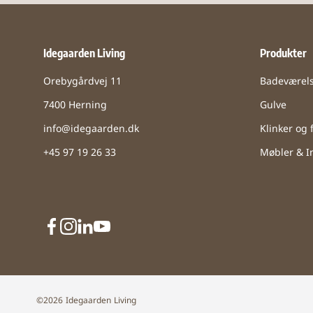
Idegaarden Living
Produkter
Orebygårdvej 11
Badeværel
7400 Herning
Gulve
info@idegaarden.dk
Klinker og f
+45 97 19 26 33
Møbler & In
©2026 Idegaarden Living