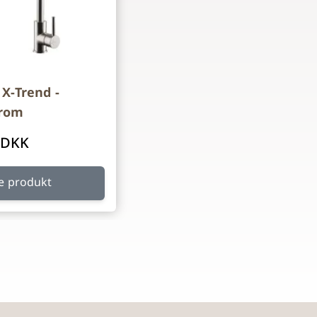
X-Trend -
krom
 DKK
e produkt