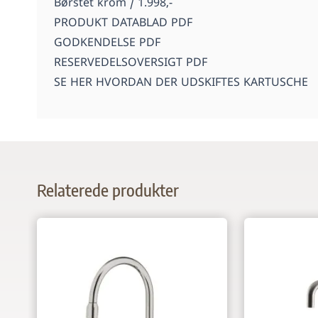
Børstet krom / 1.998,-
PRODUKT DATABLAD PDF
GODKENDELSE PDF
RESERVEDELSOVERSIGT PDF
SE HER HVORDAN DER UDSKIFTES KARTUSCHE
Relaterede produkter
Navigating through the elements of the carousel is p
Press to skip carousel