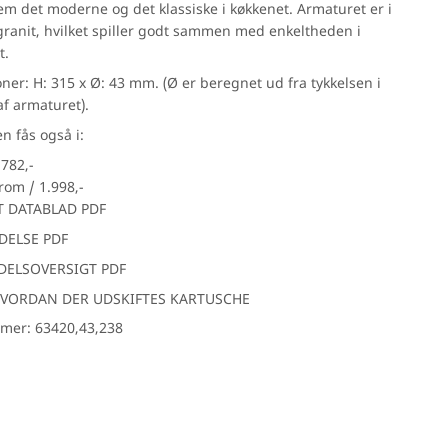
em det moderne og det klassiske i køkkenet. Armaturet er i
Hübsch
 granit, hvilket spiller godt sammen med enkeltheden i
IB Laursen
t.
I-Wood
ner: H: 315 x Ø: 43 mm. (Ø er beregnet ud fra tykkelsen i
f armaturet).
Light-point
n fås også i:
Svedbergs
rsfliser
.782,-
Tarkett
rom / 1.998,-
Wallmann
 DATABLAD PDF
Marmoline
ELSE PDF
DELSOVERSIGT PDF
HVORDAN DER UDSKIFTES KARTUSCHE
mer: 63420,43,238