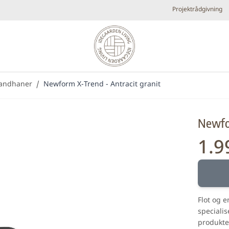
Projektrådgivning
vandhaner
/
Newform X-Trend - Antracit granit
Diverse
Elpejse
Køkken armaturer og vandhaner
Brands
Newfor
Plejeprodukter
Tilbehør
Udespa
1.9
Nyheder
Bestsellers
Metal look
Små fl
Forhandlere
Flot og 
specialis
produkte