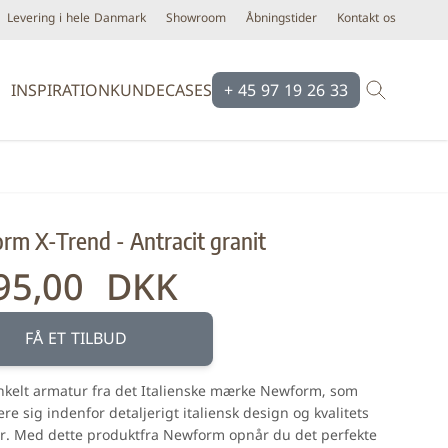
Levering i hele Danmark
Showroom
Åbningstider
Kontakt os
INSPIRATION
KUNDECASES
+ 45 97 19 26 33
Brands
Brands
Ardex
Eco Ceramic
m X-Trend - Antracit granit
Bloomingville
Equipe
Cassøe
Emilgroup
95,00 DKK
Construx
Florim
Dansani
Fondovalle
FÅ ET TILBUD
iser
Dialux
Keope
enkelt armatur fra det Italienske mærke Newform, som
d line
Novabell
ere sig indenfor detaljerigt italiensk design og kvalitets
Form & Refine
Pastorelli
r. Med dette produktfra Newform opnår du det perfekte