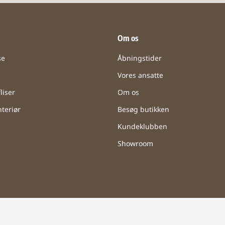
Om os
se
Åbningstider
Vores ansatte
liser
Om os
teriør
Besøg butikken
Kundeklubben
Showroom