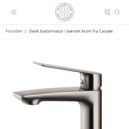
Skip to Content
Forsiden
/
Sleek badarmatur i børstet krom fra Cassøe