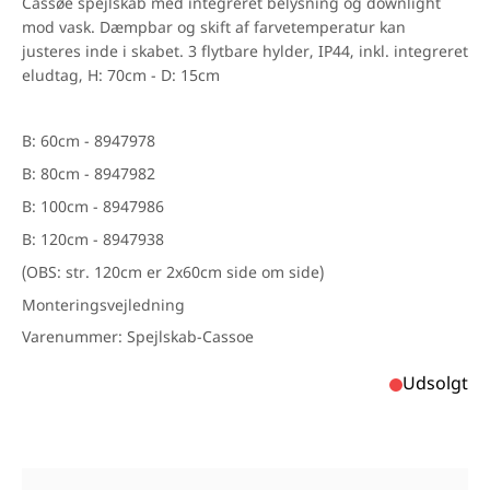
Cassøe spejlskab med integreret belysning og downlight
mod vask. Dæmpbar og skift af farvetemperatur kan
justeres inde i skabet. 3 flytbare hylder, IP44, inkl. integreret
eludtag, H: 70cm - D: 15cm
B: 60cm - 8947978
B: 80cm - 8947982
B: 100cm - 8947986
B: 120cm - 8947938
(OBS: str. 120cm er 2x60cm side om side)
Monteringsvejledning
Varenummer: Spejlskab-Cassoe
Udsolgt