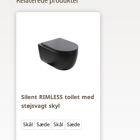
Navigating through the elements of the carousel is p
Press to skip carousel
Silent RIMLESS toilet med
støjsvagt skyl
Skål
Sæde
Skål
Sæde