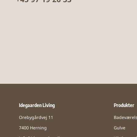
+45 97 19 26 33
Idegaarden Living
Produkter
Orebygårdvej 11
Badeværel
7400 Herning
Gulve