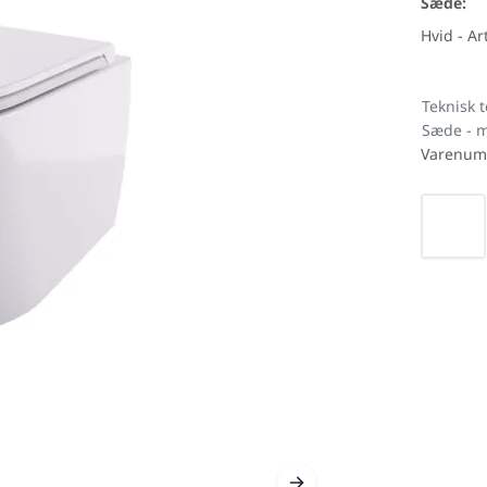
Sæde:
Hvid - Ar
Teknisk 
Sæde - m
Varenum
inker
Træ look
Udendø
Vælg fa