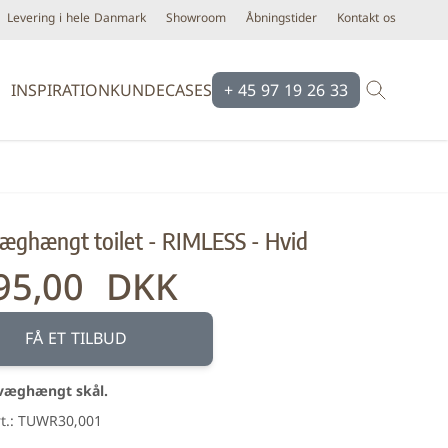
Levering i hele Danmark
Showroom
Åbningstider
Kontakt os
INSPIRATION
KUNDECASES
+ 45 97 19 26 33
Brands
Brands
Ardex
Eco Ceramic
æghængt toilet - RIMLESS - Hvid
Bloomingville
Equipe
Cassøe
Emilgroup
95,00 DKK
Construx
Florim
Dansani
Fondovalle
FÅ ET TILBUD
iser
Dialux
Keope
 væghængt skål.
d line
Novabell
rt.: TUWR30,001
Form & Refine
Pastorelli