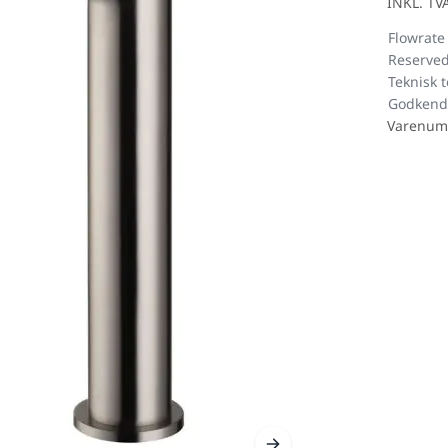
INKL. T
Flowrate
Reserved
Teknisk 
Godkend
Varenum
inker
Træ look
Udendø