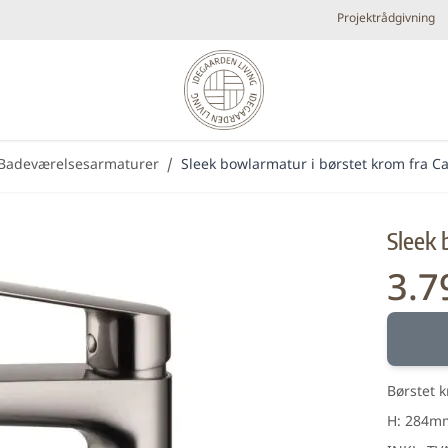
Projektrådgivning
Badeværelsesarmaturer
/
Sleek bowlarmatur i børstet krom fra C
Diverse
Elpejse
Køkken armaturer og vandhaner
Brands
Sleek 
Plejeprodukter
Tilbehør
Udespa
3.7
Nyheder
Bestsellers
Metal look
Små fl
Forhandlere
Børstet 
H: 284m