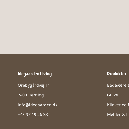
Idegaarden Living
Produkter
Orebygårdvej 11
Badeværel
7400 Herning
Gulve
info@idegaarden.dk
Klinker og f
+45 97 19 26 33
Møbler & In