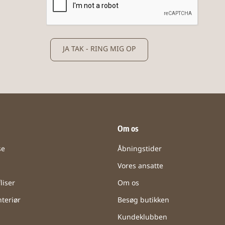
JA TAK - RING MIG OP
Om os
se
Åbningstider
Vores ansatte
liser
Om os
teriør
Besøg butikken
Kundeklubben