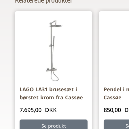
Navigating through the elements of the carousel is p
Press to skip carousel
LAGO LA31 brusesæt i
Pendel i 
børstet krom fra Cassøe
Cassøe
7.695,00 DKK
850,00 
Se produkt
S