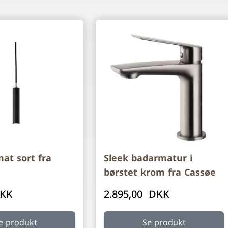
ossible using the tab key. You can skip the carousel or go
mat sort fra
Sleek badarmatur i
børstet krom fra Cassøe
DKK
2.895,00 DKK
e produkt
Se produkt