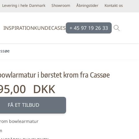
Levering i hele Danmark
Showroom
Åbningstider
Kontakt os
INSPIRATION
KUNDECASES
+ 45 97 19 26 33
assøe
Brands
Brands
Ardex
Eco Ceramic
bowlarmatur i børstet krom fra Cassøe
Bloomingville
Equipe
Cassøe
Emilgroup
95,00 DKK
Construx
Florim
Dansani
Fondovalle
FÅ ET TILBUD
iser
Dialux
Keope
krom bowlearmatur
d line
Novabell
m
Form & Refine
Pastorelli