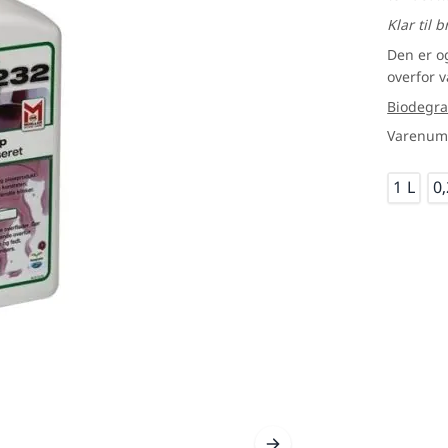
Klar til 
Den er og
overfor v
Biodegr
Varenumm
inker
Træ look
Udendø
1 L
0,
Mål