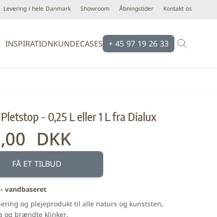
Levering i hele Danmark
Showroom
Åbningstider
Kontakt os
INSPIRATION
KUNDECASES
+ 45 97 19 26 33
Brands
Brands
Ardex
Eco Ceramic
Pletstop - 0,25 L eller 1 L fra Dialux
Bloomingville
Equipe
Cassøe
Emilgroup
9,00 DKK
Construx
Florim
Dansani
Fondovalle
FÅ ET TILBUD
iser
Dialux
Keope
 - vandbaseret
d line
Novabell
ring og plejeprodukt til alle naturs og kunststen,
Form & Refine
Pastorelli
ta og brændte klinker.