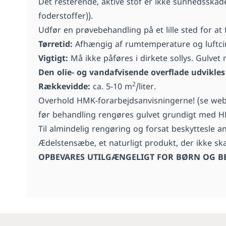
Det resterende, aktive stof er ikke sunhedsskad
foderstoffer)).
Udfør en prøvebehandling på et lille sted for a
Tørretid:
Afhængig af rumtemperature og luftcirk
Vigtigt:
Må ikke påføres i dirkete sollys. Gulvet 
Den olie- og vandafvisende overflade udvikles
2
Rækkevidde:
ca. 5-10 m
/liter.
Overhold HMK-forarbejdsanvisningerne! (se web
før behandling rengøres gulvet grundigt med H
Til almindelig rengøring og forsat beskyttesle 
Ædelstensæbe, et naturligt produkt, der ikke skal
OPBEVARES UTILGÆNGELIGT FOR BØRN OG BE