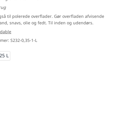
Hübsch
brug
IB Laursen
så til polerede overflader. Gør overfladen afvisende
and, snavs, olie og fedt. Til inden og udendørs.
I-Wood
adable
Light-point
er: S232-0,35-1-L
Svedbergs
rsfliser
Tarkett
25 L
Wallmann
Marmoline