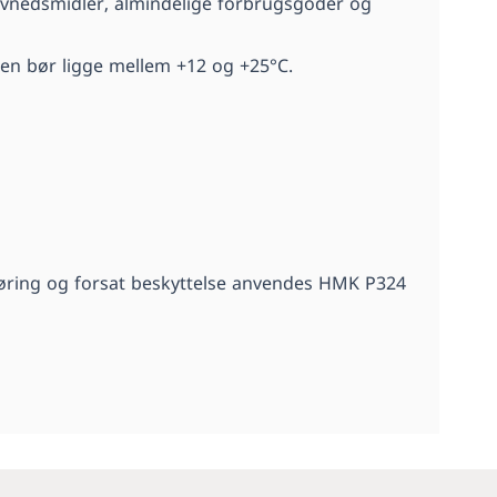
levnedsmidler, almindelige forbrugsgoder og
ren bør ligge mellem +12 og +25°C.
ngøring og forsat beskyttelse anvendes HMK P324