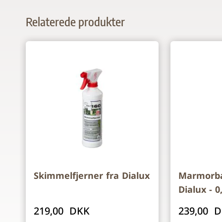
Relaterede produkter
Navigating through the elements of the carousel is p
Press to skip carousel
Skimmelfjerner fra Dialux
Marmorba
Dialux - 0
219,00 DKK
239,00 