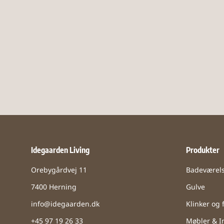
Idegaarden Living
Produkter
Orebygårdvej 11
Badeværel
7400 Herning
Gulve
info@idegaarden.dk
Klinker og f
+45 97 19 26 33
Møbler & In