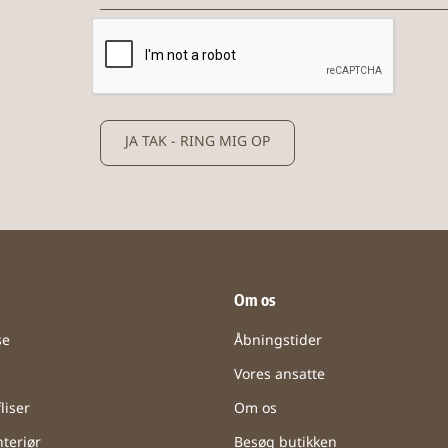
JA TAK - RING MIG OP
Om os
se
Åbningstider
Vores ansatte
liser
Om os
teriør
Besøg butikken