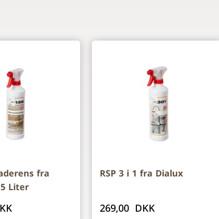
ossible using the tab key. You can skip the carousel or go
derens fra
RSP 3 i 1 fra Dialux
,5 Liter
DKK
269,00 DKK