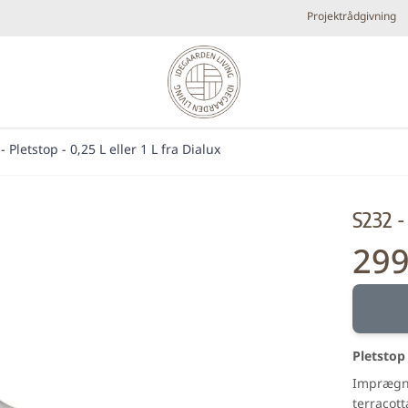
Projektrådgivning
- Pletstop - 0,25 L eller 1 L fra Dialux
Diverse
Elpejse
Køkken armaturer og vandhaner
Brands
S232 - 
Plejeprodukter
Tilbehør
Udespa
29
Fra:
Nyheder
Bestsellers
Metal look
Små fl
Forhandlere
Pletstop
Imprægne
terracot