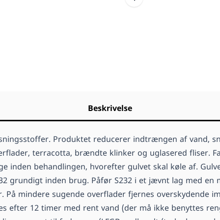
Beskrivelse
ingsstoffer. Produktet reducerer indtrængen af vand, sna
flader, terracotta, brændte klinker og uglasered fliser. F
 inden behandlingen, hvorefter gulvet skal køle af. Gulve
232 grundigt inden brug. Påfør S232 i et jævnt lag med en
er. På mindere sugende overflader fjernes overskydende i
rnes efter 12 timer med rent vand (der må ikke benyttes r