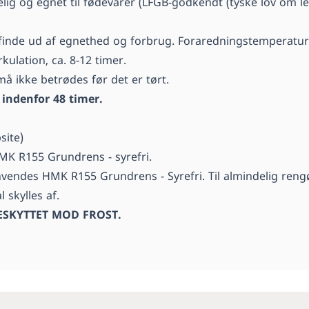
elig og egnet til fødevarer (LFGB-godkendt (tyske lov om 
t finde ud af egnethed og forbrug. Foraredningstemperatu
ulation, ca. 8-12 timer.
må ikke betrødes før det er tørt.
 indenfor 48 timer.
site)
MK R155 Grundrens - syrefri.
anvendes HMK R155 Grundrens - Syrefri. Til almindelig re
 skylles af.
SKYTTET MOD FROST.